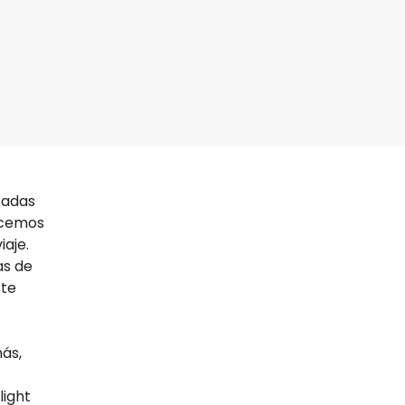
tadas
ecemos
iaje.
as de
 te
más,
light