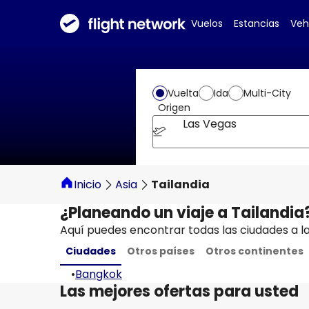
Vuelos
Estancias
Veh
Vuelta
Ida
Multi-City
Origen
Las Vegas
Inicio
Asia
Tailandia
¿Planeando un viaje a Tailandia
Aquí puedes encontrar todas las ciudades a la
Ciudades
Otros países
Otros continentes
•
Bangkok
Las mejores ofertas para usted